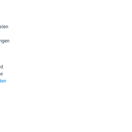
elen
ingen
s
d.
de
ten