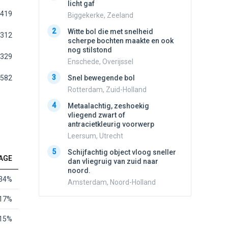
licht gaf
dan vli
noord.
419
Biggekerke, Zeeland
Amster
2
Witte bol die met snelheid
312
2
scherpe bochten maakte en ook
Vliege
nog stilstond
Made, 
329
Enschede, Overijssel
3
Draaien
3
582
Snel bewegende bol
na een 
verdwe
Rotterdam, Zuid-Holland
Valken
4
Metaalachtig, zeshoekig
4
vliegend zwart of
Stilstaa
antracietkleurig voorwerp
bewolk
Leersum, Utrecht
Nijmege
5
5
Schijfachtig object vloog sneller
Drie he
AGE
dan vliegruig van zuid naar
Wierden
noord.
34%
Amsterdam, Noord-Holland
17%
15%