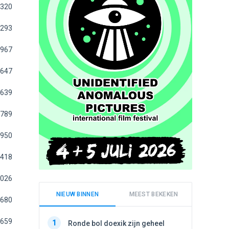
320
293
967
647
639
789
950
418
026
NIEUW BINNEN
MEEST BEKEKEN
680
659
1
1
Ronde bol doexik zijn geheel
Schijfa