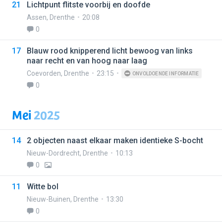
21
Lichtpunt flitste voorbij en doofde
Assen
,
Drenthe
20:08
0
17
Blauw rood knipperend licht bewoog van links
naar recht en van hoog naar laag
Coevorden
,
Drenthe
23:15
ONVOLDOENDE INFORMATIE
0
Mei
2025
14
2 objecten naast elkaar maken identieke S-bocht
Nieuw-Dordrecht
,
Drenthe
10:13
0
11
Witte bol
Nieuw-Buinen
,
Drenthe
13:30
0