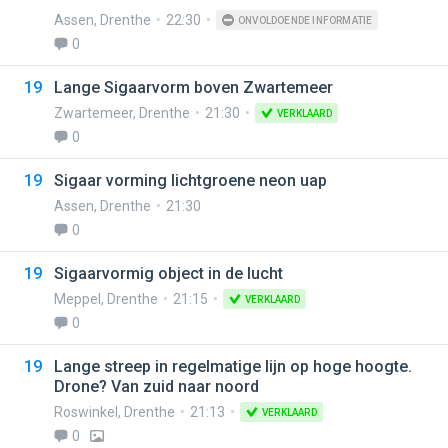
Assen
,
Drenthe
22:30
ONVOLDOENDE INFORMATIE
0
19
Lange Sigaarvorm boven Zwartemeer
Zwartemeer
,
Drenthe
21:30
VERKLAARD
0
19
Sigaar vorming lichtgroene neon uap
Assen
,
Drenthe
21:30
0
19
Sigaarvormig object in de lucht
Meppel
,
Drenthe
21:15
VERKLAARD
0
19
Lange streep in regelmatige lijn op hoge hoogte.
Drone? Van zuid naar noord
Roswinkel
,
Drenthe
21:13
VERKLAARD
0