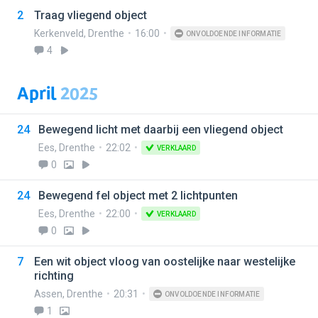
2
Traag vliegend object
Kerkenveld
,
Drenthe
16:00
ONVOLDOENDE INFORMATIE
4
April
2025
24
Bewegend licht met daarbij een vliegend object
Ees
,
Drenthe
22:02
VERKLAARD
0
24
Bewegend fel object met 2 lichtpunten
Ees
,
Drenthe
22:00
VERKLAARD
0
7
Een wit object vloog van oostelijke naar westelijke
richting
Assen
,
Drenthe
20:31
ONVOLDOENDE INFORMATIE
1