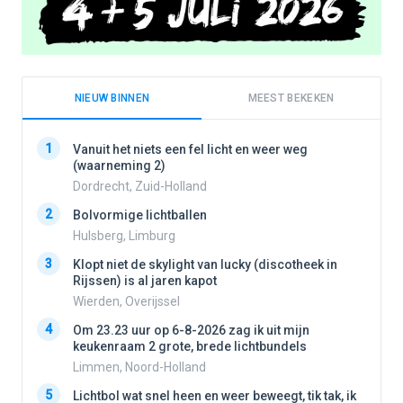
NIEUW BINNEN
MEEST BEKEKEN
1
1
Vanuit het niets een fel licht en weer weg
(waarneming 2)
Dordrecht, Zuid-Holland
2
2
Bolvormige lichtballen
Hulsberg, Limburg
3
3
Klopt niet de skylight van lucky (discotheek in
Rijssen) is al jaren kapot
Wierden, Overijssel
4
4
Om 23.23 uur op 6-8-2026 zag ik uit mijn
keukenraam 2 grote, brede lichtbundels
Limmen, Noord-Holland
5
5
Lichtbol wat snel heen en weer beweegt, tik tak, ik