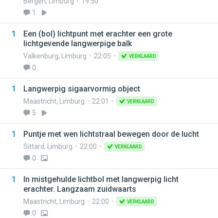
Bergen
,
Limburg
19:50
1
1
Een (bol) lichtpunt met erachter een grote
lichtgevende langwerpige balk
Valkenburg
,
Limburg
22:05
VERKLAARD
0
1
Langwerpig sigaarvormig object
Maastricht
,
Limburg
22:01
VERKLAARD
5
1
Puntje met wen lichtstraal bewegen door de lucht
Sittard
,
Limburg
22:00
VERKLAARD
0
1
In mistgehulde lichtbol met langwerpig licht
erachter. Langzaam zuidwaarts
Maastricht
,
Limburg
22:00
VERKLAARD
0