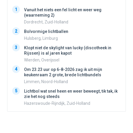
1
1
Vanuit het niets een fel licht en weer weg
(waarneming 2)
Dordrecht, Zuid-Holland
2
2
Bolvormige lichtballen
Hulsberg, Limburg
3
3
Klopt niet de skylight van lucky (discotheek in
Rijssen) is al jaren kapot
Wierden, Overijssel
4
4
Om 23.23 uur op 6-8-2026 zag ik uit mijn
keukenraam 2 grote, brede lichtbundels
Limmen, Noord-Holland
5
5
Lichtbol wat snel heen en weer beweegt, tik tak, ik
zie het nog steeds
Hazerswoude-Rijndijk, Zuid-Holland