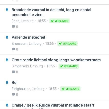
8
Brandende vuurbal in de lucht, laag en aantal
seconden te zien.
Epen
,
Limburg
18:55
VERKLAARD
0
8
Vallende meteoriet
Brunssum
,
Limburg
18:55
VERKLAARD
0
8
Grote ronde lichtbol vloog langs woonkamerraam
Simpelveld
,
Limburg
18:55
VERKLAARD
0
8
Bol
Einighausen
,
Limburg
18:55
VERKLAARD
0
8
Oranje / geel kleurige vuurbal met lange staart