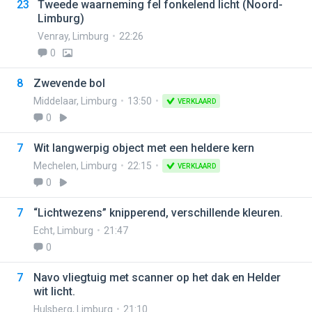
23
Tweede waarneming fel fonkelend licht (Noord-
Limburg)
Venray
,
Limburg
22:26
0
8
Zwevende bol
Middelaar
,
Limburg
13:50
VERKLAARD
0
7
Wit langwerpig object met een heldere kern
Mechelen
,
Limburg
22:15
VERKLAARD
0
7
“Lichtwezens” knipperend, verschillende kleuren.
Echt
,
Limburg
21:47
0
7
Navo vliegtuig met scanner op het dak en Helder
wit licht.
Hulsberg
,
Limburg
21:10