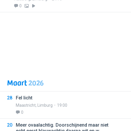
0
Maart
2026
28
Fel licht
Maastricht
,
Limburg
19:00
0
20
Meer ovaalachtig. Doorschijnend maar niet
echt.eerst blauwachtig daarna wit en w