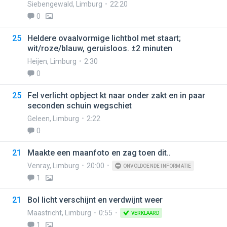
Siebengewald
,
Limburg
22:20
0
25
Heldere ovaalvormige lichtbol met staart;
wit/roze/blauw, geruisloos. ±2 minuten
Heijen
,
Limburg
2:30
0
25
Fel verlicht opbject kt naar onder zakt en in paar
seconden schuin wegschiet
Geleen
,
Limburg
2:22
0
21
Maakte een maanfoto en zag toen dit..
Venray
,
Limburg
20:00
ONVOLDOENDE INFORMATIE
1
21
Bol licht verschijnt en verdwijnt weer
Maastricht
,
Limburg
0:55
VERKLAARD
1