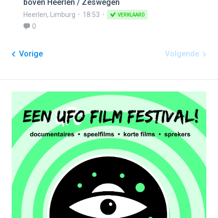
boven Heerlen / Zeswegen
Heerlen
,
Limburg
18:53
VERKLAARD
0
Vorige
Volgende