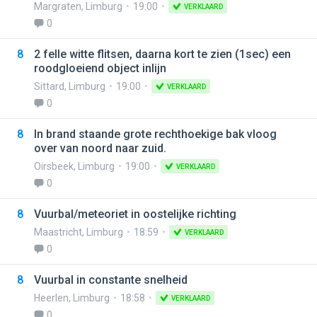
Margraten
,
Limburg
19:00
VERKLAARD
0
8
2 felle witte flitsen, daarna kort te zien (1sec) een
roodgloeiend object inlijn
Sittard
,
Limburg
19:00
VERKLAARD
0
8
In brand staande grote rechthoekige bak vloog
over van noord naar zuid.
Oirsbeek
,
Limburg
19:00
VERKLAARD
0
8
Vuurbal/meteoriet in oostelijke richting
Maastricht
,
Limburg
18:59
VERKLAARD
0
8
Vuurbal in constante snelheid
Heerlen
,
Limburg
18:58
VERKLAARD
0