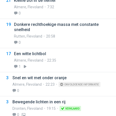
21
Kleine bol in de hemel
Almere
,
Flevoland
7:32
0
19
Donkere rechthoekige massa met constante
snelheid
Rutten
,
Flevoland
20:58
0
17
Een witte lichtbol
Almere
,
Flevoland
22:35
1
3
Snel en wit met onder oranje
Almere
,
Flevoland
22:23
ONVOLDOENDE INFORMATIE
0
3
Bewegende lichten in een rij
Dronten
,
Flevoland
19:15
VERKLAARD
0