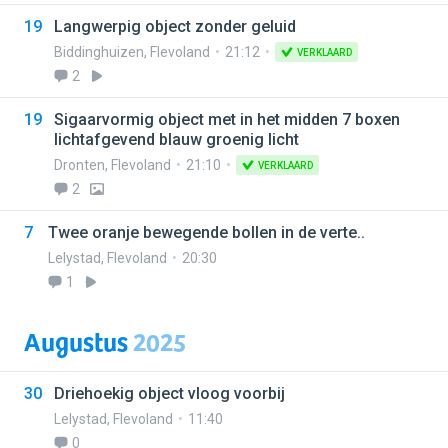
19
Langwerpig object zonder geluid
Biddinghuizen
,
Flevoland
21:12
VERKLAARD
2
19
Sigaarvormig object met in het midden 7 boxen
lichtafgevend blauw groenig licht
Dronten
,
Flevoland
21:10
VERKLAARD
2
7
Twee oranje bewegende bollen in de verte..
Lelystad
,
Flevoland
20:30
1
Augustus
2025
30
Driehoekig object vloog voorbij
Lelystad
,
Flevoland
11:40
0