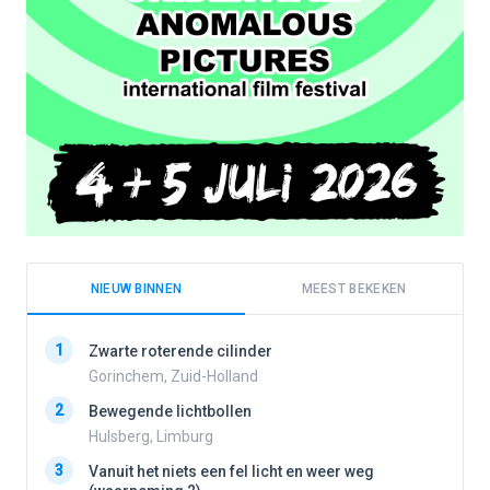
NIEUW BINNEN
MEEST BEKEKEN
1
1
Zwarte roterende cilinder
Gorinchem, Zuid-Holland
2
Bewegende lichtbollen
2
Hulsberg, Limburg
3
Vanuit het niets een fel licht en weer weg