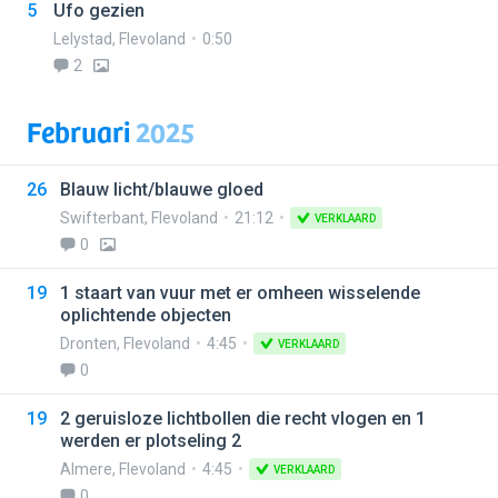
5
Ufo gezien
Lelystad
,
Flevoland
0:50
2
Februari
2025
26
Blauw licht/blauwe gloed
Swifterbant
,
Flevoland
21:12
VERKLAARD
0
19
1 staart van vuur met er omheen wisselende
oplichtende objecten
Dronten
,
Flevoland
4:45
VERKLAARD
0
19
2 geruisloze lichtbollen die recht vlogen en 1
werden er plotseling 2
Almere
,
Flevoland
4:45
VERKLAARD
0