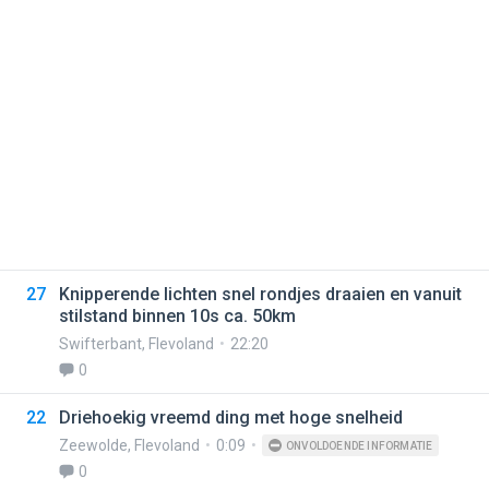
27
Knipperende lichten snel rondjes draaien en vanuit
stilstand binnen 10s ca. 50km
Swifterbant
,
Flevoland
22:20
0
22
Driehoekig vreemd ding met hoge snelheid
Zeewolde
,
Flevoland
0:09
ONVOLDOENDE INFORMATIE
0