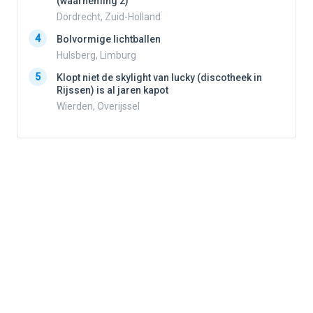
3
(waarneming 2)
Dordrecht, Zuid-Holland
4
Bolvormige lichtballen
4
Hulsberg, Limburg
5
Klopt niet de skylight van lucky (discotheek in
Rijssen) is al jaren kapot
5
Wierden, Overijssel