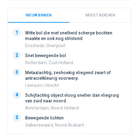
NIEUW BINNEN
MEEST BEKEKEN
1
1
Witte bol die met snelheid scherpe bochten
maakte en ook nog stilstond
Enschede, Overijssel
2
2
Snel bewegende bol
Rotterdam, Zuid-Holland
3
3
Metaalachtig, zeshoekig vliegend zwart of
antracietkleurig voorwerp
Leersum, Utrecht
4
4
Schijfachtig object vloog sneller dan vliegruig
van zuid naar noord.
Amsterdam, Noord-Holland
5
5
Bewegende lichten
Valkenswaard, Noord-Brabant