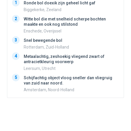
1
1
Ronde bol doexik zijn geheel licht gaf
Biggekerke, Zeeland
2
Witte bol die met snelheid scherpe bochten
2
maakte en ook nog stilstond
Enschede, Overijssel
3
3
Snel bewegende bol
Rotterdam, Zuid-Holland
4
Metaalachtig, zeshoekig vliegend zwart of
4
antracietkleurig voorwerp
Leersum, Utrecht
5
5
Schijfachtig object vloog sneller dan vliegruig
van zuid naar noord.
Amsterdam, Noord-Holland