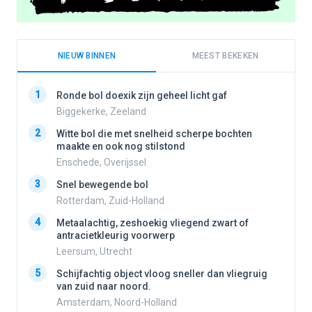
NIEUW BINNEN
MEEST BEKEKEN
1
1
Ronde bol doexik zijn geheel licht gaf
Biggekerke, Zeeland
2
Witte bol die met snelheid scherpe bochten
2
maakte en ook nog stilstond
Enschede, Overijssel
3
3
Snel bewegende bol
Rotterdam, Zuid-Holland
4
Metaalachtig, zeshoekig vliegend zwart of
4
antracietkleurig voorwerp
Leersum, Utrecht
5
5
Schijfachtig object vloog sneller dan vliegruig
van zuid naar noord.
Amsterdam, Noord-Holland