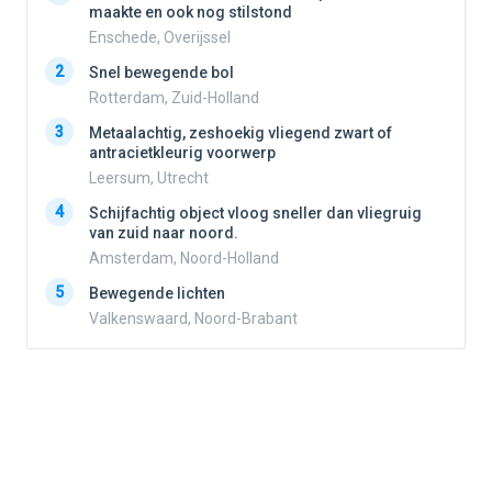
maakte en ook nog stilstond
Enschede, Overijssel
2
2
Snel bewegende bol
Rotterdam, Zuid-Holland
3
3
Metaalachtig, zeshoekig vliegend zwart of
antracietkleurig voorwerp
Leersum, Utrecht
4
4
Schijfachtig object vloog sneller dan vliegruig
van zuid naar noord.
Amsterdam, Noord-Holland
5
5
Bewegende lichten
Valkenswaard, Noord-Brabant