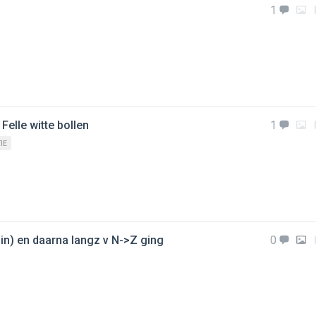
1
Felle witte bollen
1
IE
min) en daarna langz v N->Z ging
0