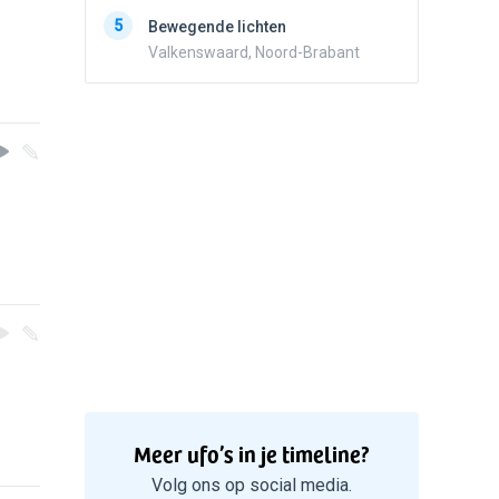
5
Zwart r
5
Bewegende lichten
met con
Valkenswaard, Noord-Brabant
Marknes
Meer ufo’s in je timeline?
Volg ons op social media.