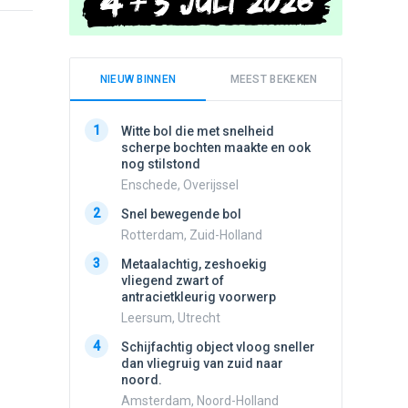
NIEUW BINNEN
MEEST BEKEKEN
1
1
Witte bol die met snelheid
Meldin
scherpe bochten maakte en ook
vliegen
nog stilstond
Ens, Fl
Enschede, Overijssel
2
Schijfa
2
Snel bewegende bol
dan vli
noord.
Rotterdam, Zuid-Holland
Amster
3
Metaalachtig, zeshoekig
3
vliegend zwart of
3 apach
antracietkleurig voorwerp
Ik en n
zwart o
Leersum, Utrecht
Assen, 
4
Schijfachtig object vloog sneller
4
dan vliegruig van zuid naar
Vliege
noord.
Made, 
Amsterdam, Noord-Holland