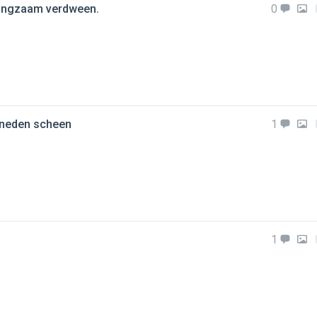
 langzaam verdween.
0
beneden scheen
1
1