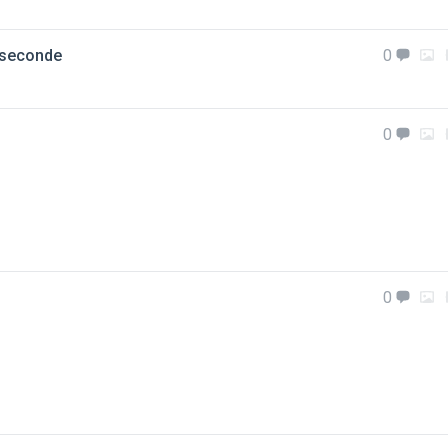
 seconde
0
0
0