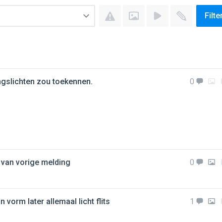
Filte
ingslichten zou toekennen.
0
's van vorige melding
0
vorm later allemaal licht flits
1