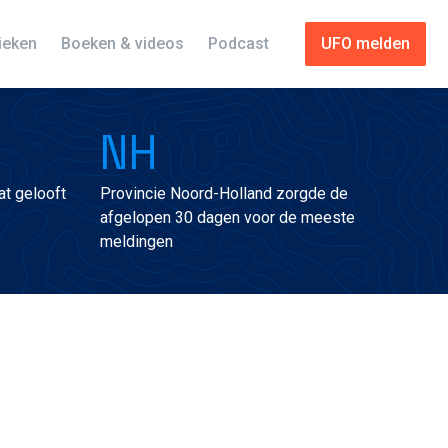
tieken
Boeken & videos
Podcast
UFO melden
NH
t gelooft
Provincie Noord-Holland zorgde de
afgelopen 30 dagen voor de meeste
meldingen