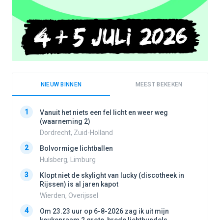
NIEUW BINNEN
MEEST BEKEKEN
1
1
Vanuit het niets een fel licht en weer weg
(waarneming 2)
Dordrecht, Zuid-Holland
2
2
Bolvormige lichtballen
Hulsberg, Limburg
3
3
Klopt niet de skylight van lucky (discotheek in
Rijssen) is al jaren kapot
Wierden, Overijssel
4
4
Om 23.23 uur op 6-8-2026 zag ik uit mijn