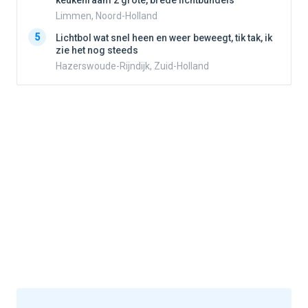
keukenraam 2 grote, brede lichtbundels
Limmen, Noord-Holland
5
5
Lichtbol wat snel heen en weer beweegt, tik tak, ik
zie het nog steeds
Hazerswoude-Rijndijk, Zuid-Holland