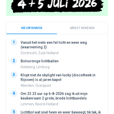
NIEUW BINNEN
MEEST BEKEKEN
1
1
Vanuit het niets een fel licht en weer weg
(waarneming 2)
Dordrecht, Zuid-Holland
2
2
Bolvormige lichtballen
Hulsberg, Limburg
3
3
Klopt niet de skylight van lucky (discotheek in
Rijssen) is al jaren kapot
Wierden, Overijssel
4
4
Om 23.23 uur op 6-8-2026 zag ik uit mijn
keukenraam 2 grote, brede lichtbundels
Limmen, Noord-Holland
5
5
Lichtbol wat snel heen en weer beweegt, tik tak, ik