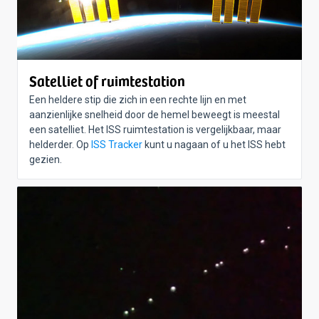
Satelliet of ruimtestation
Een heldere stip die zich in een rechte lijn en met
aanzienlijke snelheid door de hemel beweegt is meestal
een satelliet. Het ISS ruimtestation is vergelijkbaar, maar
helderder. Op
ISS Tracker
kunt u nagaan of u het ISS hebt
gezien.