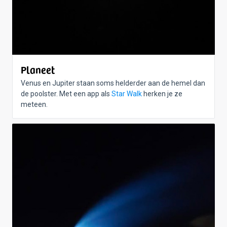
Planeet
Venus en Jupiter staan soms helderder aan de hemel dan
de poolster. Met een app als
Star Walk
herken je ze
meteen.