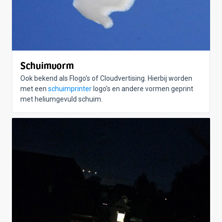
Schuimvorm
Ook bekend als Flogo's of Cloudvertising. Hierbij worden
met een
schuimprinter
logo's en andere vormen geprint
met heliumgevuld schuim.