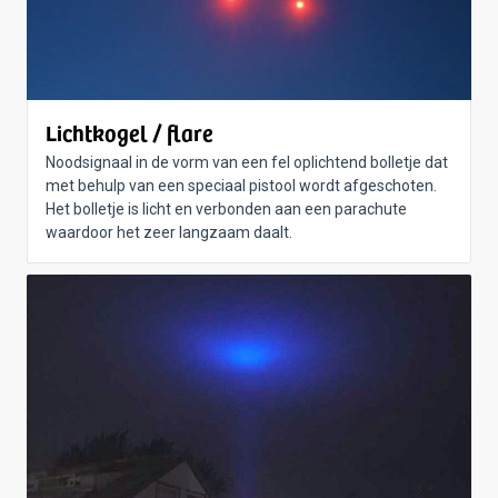
Lichtkogel / flare
Noodsignaal in de vorm van een fel oplichtend bolletje dat
met behulp van een speciaal pistool wordt afgeschoten.
Het bolletje is licht en verbonden aan een parachute
waardoor het zeer langzaam daalt.