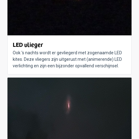
LED vlieger
Ook 's nachts wordt er gevliegerd met zogenaamde LED
kites. Deze vliegers zijn uitgerust met (animerende) LED
verlichting en zijn een bijzonder opvallend verschijnsel.