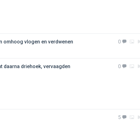
baan omhoog vlogen en verdwenen
0
cht daarna driehoek, vervaagden
0
5