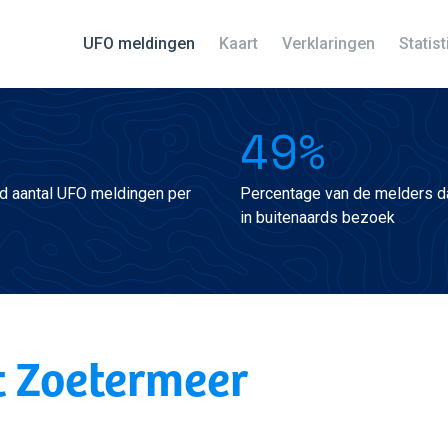
UFO meldingen
Kaart
Verklaringen
Statis
49%
d aantal UFO meldingen per
Percentage van de melders da
in buitenaards bezoek
t Zoetermeer