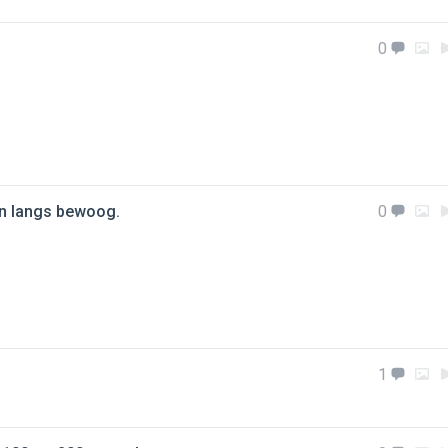
0
en langs bewoog.
0
1