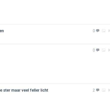
ten
0
0
e ster maar veel feller licht
2