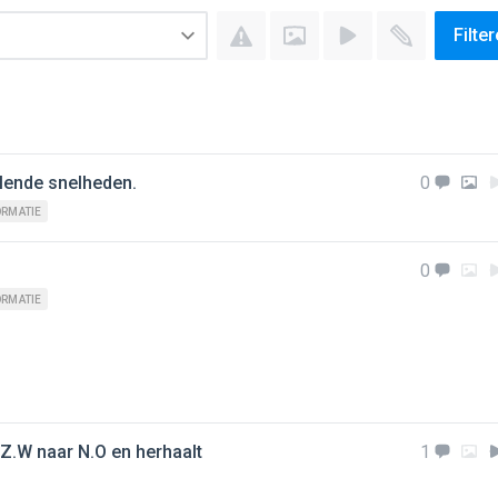
Filte
llende snelheden.
0
ORMATIE
0
ORMATIE
Z.W naar N.O en herhaalt
1