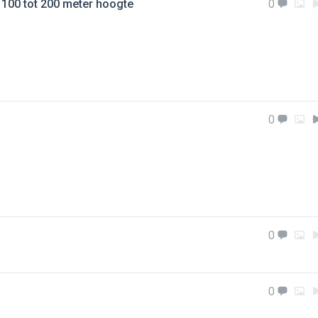
p 100 tot 200 meter hoogte
0
0
0
0