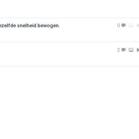
dezelfde snelheid bewogen.
0
2