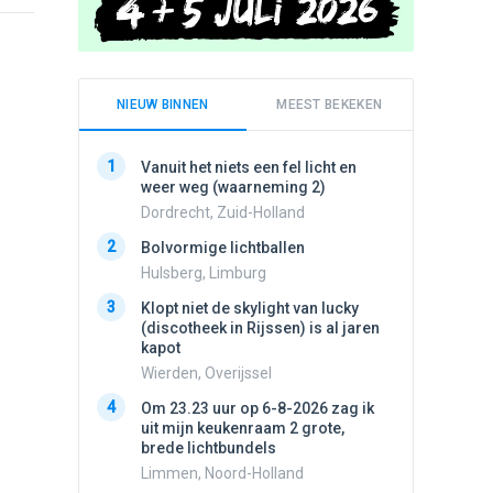
NIEUW BINNEN
MEEST BEKEKEN
1
1
Vanuit het niets een fel licht en
Schijfa
weer weg (waarneming 2)
dan vli
noord.
Dordrecht, Zuid-Holland
Amster
2
Bolvormige lichtballen
2
Vliege
Hulsberg, Limburg
Made, 
3
Klopt niet de skylight van lucky
3
(discotheek in Rijssen) is al jaren
Drie he
kapot
Wierden
Wierden, Overijssel
4
Draaien
4
Om 23.23 uur op 6-8-2026 zag ik
na een 
uit mijn keukenraam 2 grote,
verdwe
brede lichtbundels
Valken
Limmen, Noord-Holland
5
Witte bo