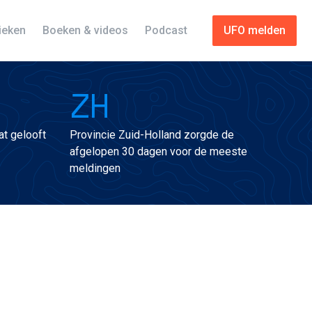
tieken
Boeken & videos
Podcast
UFO melden
ZH
t gelooft
Provincie Zuid-Holland zorgde de
afgelopen 30 dagen voor de meeste
meldingen