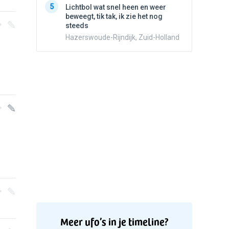
5
Lichtbol wat snel heen en weer
Valken
beweegt, tik tak, ik zie het nog
steeds
Hazerswoude-Rijndijk, Zuid-Holland
Meer ufo’s in je timeline?