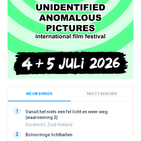
NIEUW BINNEN
MEEST BEKEKEN
1
1
Vanuit het niets een fel licht en weer weg
(waarneming 2)
Dordrecht, Zuid-Holland
2
2
Bolvormige lichtballen