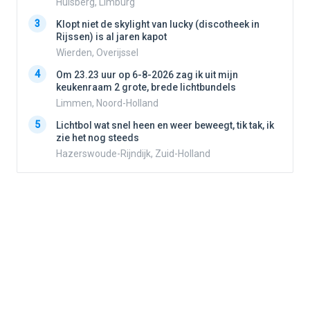
Hulsberg, Limburg
3
3
Klopt niet de skylight van lucky (discotheek in
Rijssen) is al jaren kapot
Wierden, Overijssel
4
4
Om 23.23 uur op 6-8-2026 zag ik uit mijn
keukenraam 2 grote, brede lichtbundels
Limmen, Noord-Holland
5
5
Lichtbol wat snel heen en weer beweegt, tik tak, ik
zie het nog steeds
Hazerswoude-Rijndijk, Zuid-Holland