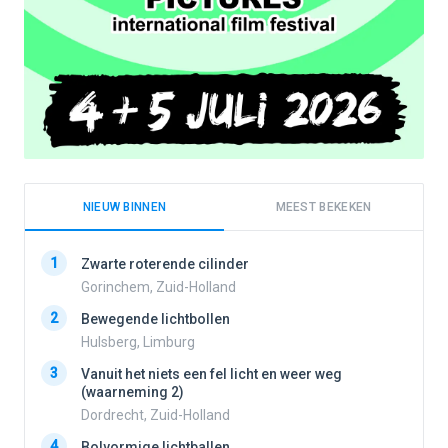
NIEUW BINNEN
MEEST BEKEKEN
1
1
Zwarte roterende cilinder
Gorinchem, Zuid-Holland
2
Bewegende lichtbollen
2
Hulsberg, Limburg
3
Vanuit het niets een fel licht en weer weg
3
(waarneming 2)
Dordrecht, Zuid-Holland
4
Bolvormige lichtballen