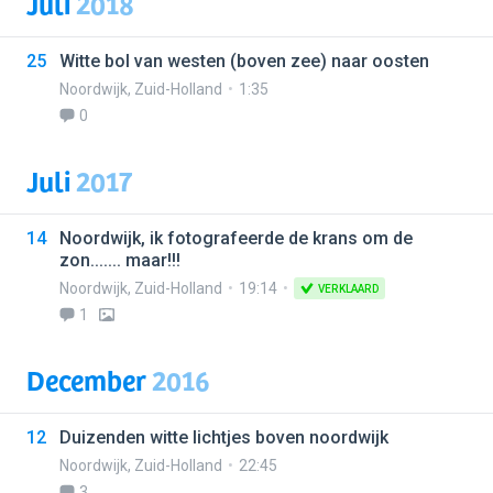
Juli
2018
25
Witte bol van westen (boven zee) naar oosten
Noordwijk
,
Zuid-Holland
1:35
0
Juli
2017
14
Noordwijk, ik fotografeerde de krans om de
zon....... maar!!!
Noordwijk
,
Zuid-Holland
19:14
VERKLAARD
1
December
2016
12
Duizenden witte lichtjes boven noordwijk
Noordwijk
,
Zuid-Holland
22:45
3