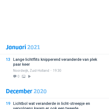
Januari
2021
13
Lange lichtflits knipperend veranderde van plek
paar keer
Noordwijk
,
Zuid-Holland
19:30
0
December
2020
19
Lichtbol wat veranderde in licht-streepje en
vervolgens kwam er ook een tweede.