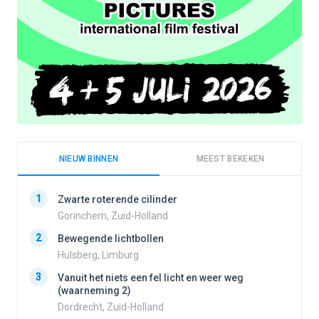
NIEUW BINNEN
MEEST BEKEKEN
1
1
Zwarte roterende cilinder
Gorinchem, Zuid-Holland
2
Bewegende lichtbollen
2
Hulsberg, Limburg
3
Vanuit het niets een fel licht en weer weg
3
(waarneming 2)
Dordrecht, Zuid-Holland