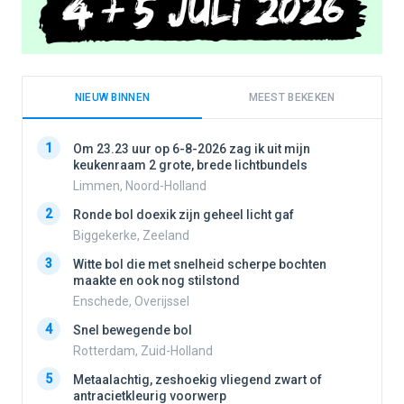
NIEUW BINNEN
MEEST BEKEKEN
1
1
Om 23.23 uur op 6-8-2026 zag ik uit mijn
keukenraam 2 grote, brede lichtbundels
Limmen, Noord-Holland
2
2
Ronde bol doexik zijn geheel licht gaf
Biggekerke, Zeeland
3
3
Witte bol die met snelheid scherpe bochten
maakte en ook nog stilstond
Enschede, Overijssel
4
4
Snel bewegende bol
Rotterdam, Zuid-Holland
5
5
Metaalachtig, zeshoekig vliegend zwart of
antracietkleurig voorwerp