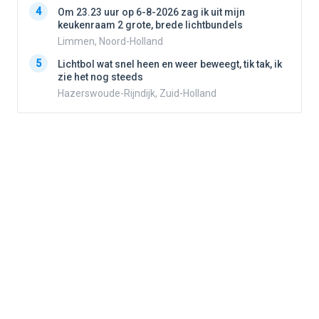
4
Om 23.23 uur op 6-8-2026 zag ik uit mijn
keukenraam 2 grote, brede lichtbundels
Limmen, Noord-Holland
5
5
Lichtbol wat snel heen en weer beweegt, tik tak, ik
zie het nog steeds
Hazerswoude-Rijndijk, Zuid-Holland