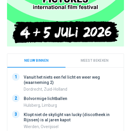
NIEUW BINNEN
MEEST BEKEKEN
1
1
Vanuit het niets een fel licht en weer weg
(waarneming 2)
Dordrecht, Zuid-Holland
2
2
Bolvormige lichtballen
Hulsberg, Limburg
3
3
Klopt niet de skylight van lucky (discotheek in
Rijssen) is al jaren kapot
Wierden, Overijssel
4