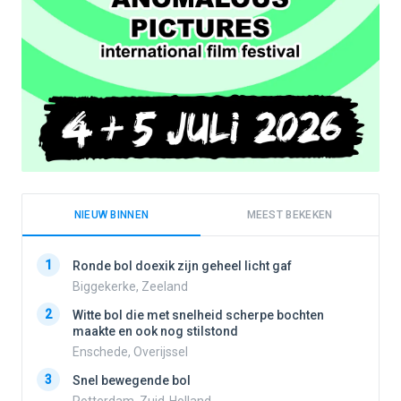
NIEUW BINNEN
MEEST BEKEKEN
1
1
Ronde bol doexik zijn geheel licht gaf
Biggekerke, Zeeland
2
Witte bol die met snelheid scherpe bochten
2
maakte en ook nog stilstond
Enschede, Overijssel
3
3
Snel bewegende bol