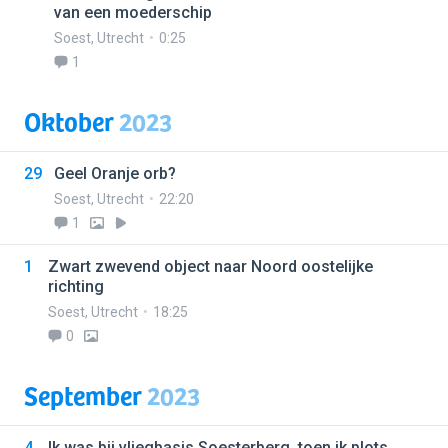
van een moederschip
Soest
,
Utrecht
0:25
1
Oktober
2023
29
Geel Oranje orb?
Soest
,
Utrecht
22:20
1
1
Zwart zwevend object naar Noord oostelijke
richting
Soest
,
Utrecht
18:25
0
September
2023
4
Ik was bij vliegbasis Soesterberg, toen ik plots