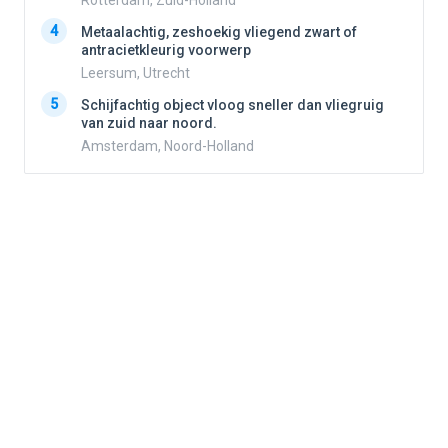
Rotterdam, Zuid-Holland
4
Metaalachtig, zeshoekig vliegend zwart of
4
antracietkleurig voorwerp
Leersum, Utrecht
5
5
Schijfachtig object vloog sneller dan vliegruig
van zuid naar noord.
Amsterdam, Noord-Holland