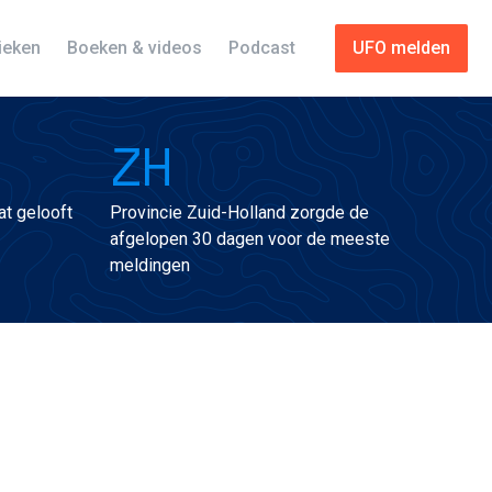
tieken
Boeken & videos
Podcast
UFO melden
ZH
t gelooft
Provincie Zuid-Holland zorgde de
afgelopen 30 dagen voor de meeste
meldingen