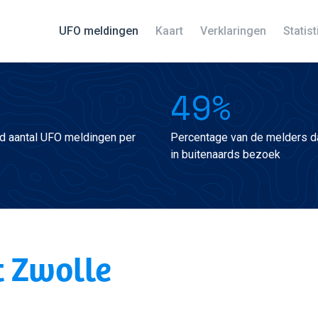
UFO meldingen
Kaart
Verklaringen
Statis
49%
d aantal UFO meldingen per
Percentage van de melders da
in buitenaards bezoek
t Zwolle