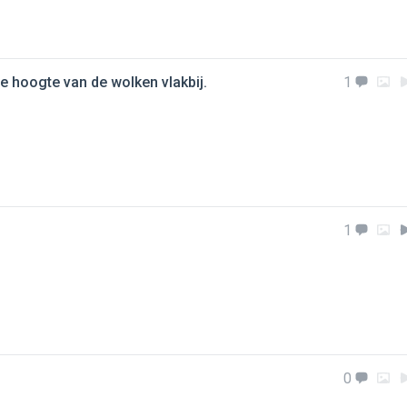
de hoogte van de wolken vlakbij.
1
1
0