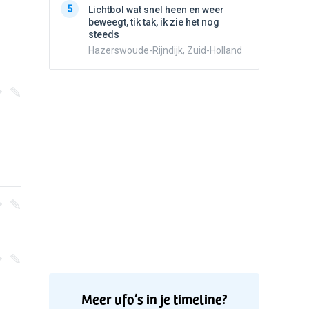
5
Lichtbol wat snel heen en weer
Valken
beweegt, tik tak, ik zie het nog
steeds
Hazerswoude-Rijndijk, Zuid-Holland
Meer ufo’s in je timeline?