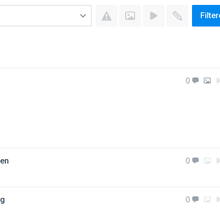
Filte
0
den
0
eg
0