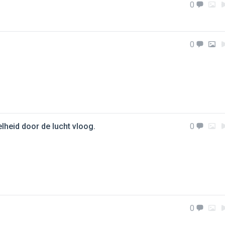
0
0
lheid door de lucht vloog.
0
0