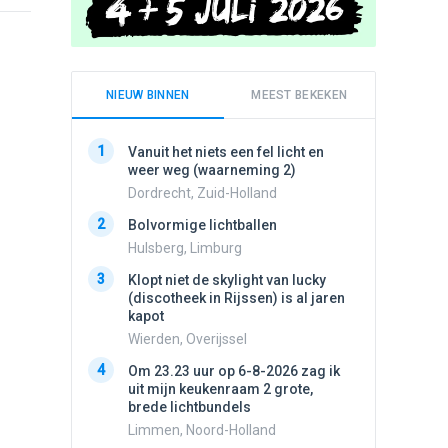
NIEUW BINNEN
MEEST BEKEKEN
1
1
Vanuit het niets een fel licht en
Schijfa
weer weg (waarneming 2)
dan vli
noord.
Dordrecht, Zuid-Holland
Amster
2
Bolvormige lichtballen
2
Vliege
Hulsberg, Limburg
Made, 
3
Klopt niet de skylight van lucky
3
(discotheek in Rijssen) is al jaren
Drie he
kapot
Wierden
Wierden, Overijssel
4
Draaien
4
Om 23.23 uur op 6-8-2026 zag ik
na een 
uit mijn keukenraam 2 grote,
verdwe
brede lichtbundels
Valken
Limmen, Noord-Holland
5
Witte bo