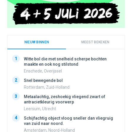
NIEUW BINNEN
MEEST BEKEKEN
1
1
Witte bol die met snelheid scherpe bochten
maakte en ook nog stilstond
Enschede, Overijssel
2
2
Snel bewegende bol
Rotterdam, Zuid-Holland
3
3
Metaalachtig, zeshoekig vliegend zwart of
antracietkleurig voorwerp
Leersum, Utrecht
4
4
Schijfachtig object vloog sneller dan vliegruig
van zuid naar noord.
Amsterdam, Noord-Holland