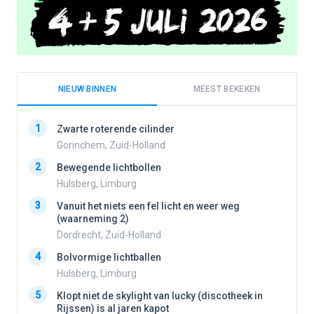
NIEUW BINNEN
MEEST BEKEKEN
1
1
Zwarte roterende cilinder
Gorinchem, Zuid-Holland
2
Bewegende lichtbollen
2
Hulsberg, Limburg
3
Vanuit het niets een fel licht en weer weg
3
(waarneming 2)
Dordrecht, Zuid-Holland
4
Bolvormige lichtballen
4
Hulsberg, Limburg
5
Klopt niet de skylight van lucky (discotheek in
Rijssen) is al jaren kapot