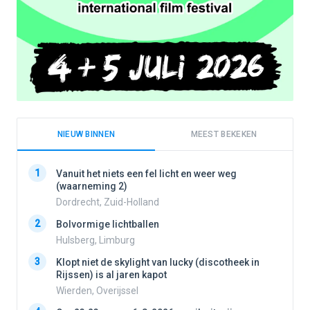
NIEUW BINNEN
MEEST BEKEKEN
1
1
Vanuit het niets een fel licht en weer weg
(waarneming 2)
Dordrecht, Zuid-Holland
2
2
Bolvormige lichtballen
Hulsberg, Limburg
3
3
Klopt niet de skylight van lucky (discotheek in
Rijssen) is al jaren kapot
Wierden, Overijssel
4