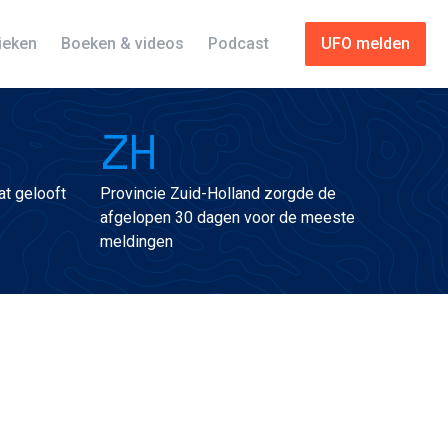
tieken
Boeken & videos
Podcast
UFO melden
ZH
t gelooft
Provincie Zuid-Holland zorgde de
afgelopen 30 dagen voor de meeste
meldingen