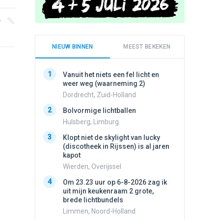
NIEUW BINNEN
MEEST BEKEKEN
1
1
Vanuit het niets een fel licht en
Schijfa
weer weg (waarneming 2)
dan vli
noord.
Dordrecht, Zuid-Holland
Amster
2
Bolvormige lichtballen
2
Vliege
Hulsberg, Limburg
Made, 
3
Klopt niet de skylight van lucky
3
(discotheek in Rijssen) is al jaren
Drie he
kapot
Wierden
Wierden, Overijssel
4
Draaien
4
Om 23.23 uur op 6-8-2026 zag ik
na een 
uit mijn keukenraam 2 grote,
verdwe
brede lichtbundels
Valken
Limmen, Noord-Holland
5
Lichtbo