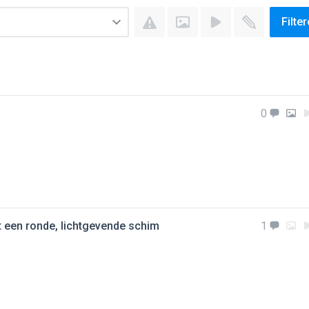
Filte
0
t een ronde, lichtgevende schim
1