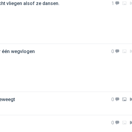
ucht vliegen alsof ze dansen.
1
oor één wegvlogen
0
beweegt
0
0