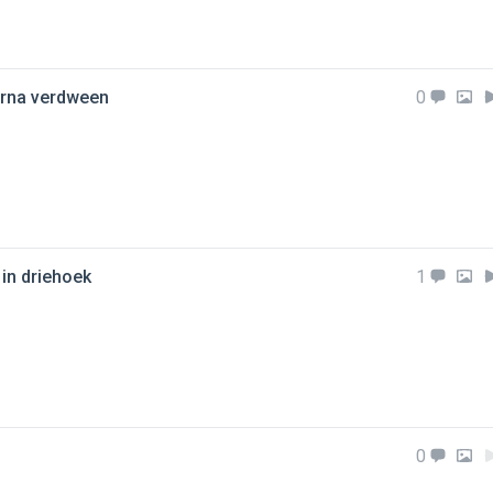
arna verdween
0
in driehoek
1
0