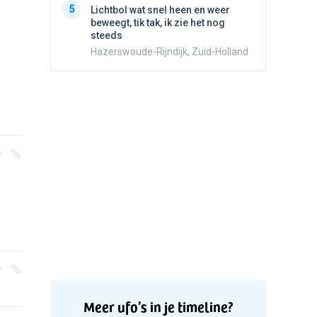
5
Lichtbol wat snel heen en weer
beweegt,
beweegt, tik tak, ik zie het nog
steeds
steeds
Hazersw
Hazerswoude-Rijndijk, Zuid-Holland
Meer ufo’s in je timeline?