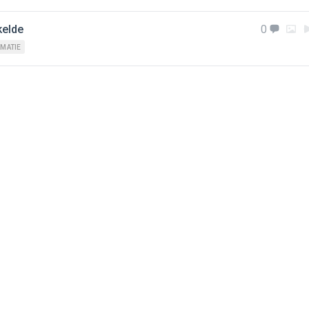
kelde
0
MATIE