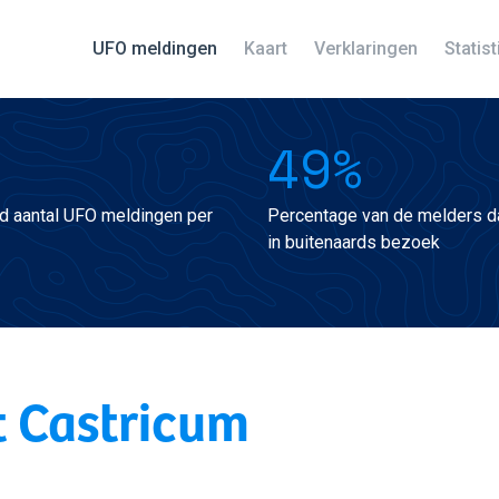
UFO meldingen
Kaart
Verklaringen
Statis
49%
d aantal UFO meldingen per
Percentage van de melders da
in buitenaards bezoek
t Castricum