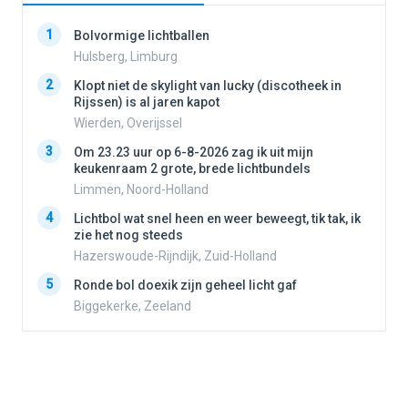
1
1
Bolvormige lichtballen
Hulsberg, Limburg
2
Klopt niet de skylight van lucky (discotheek in
2
Rijssen) is al jaren kapot
Wierden, Overijssel
3
3
Om 23.23 uur op 6-8-2026 zag ik uit mijn
keukenraam 2 grote, brede lichtbundels
Limmen, Noord-Holland
4
4
Lichtbol wat snel heen en weer beweegt, tik tak, ik
zie het nog steeds
Hazerswoude-Rijndijk, Zuid-Holland
5
5
Ronde bol doexik zijn geheel licht gaf
Biggekerke, Zeeland