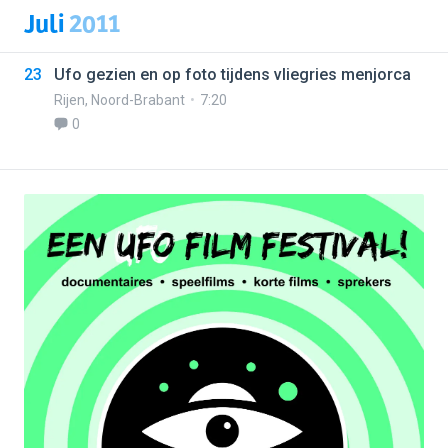
Juli
2011
23
Ufo gezien en op foto tijdens vliegries menjorca
Rijen
,
Noord-Brabant
7:20
0