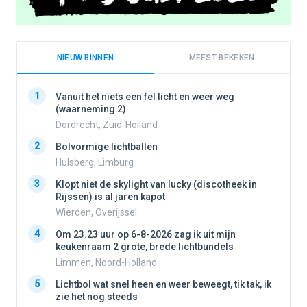
NIEUW BINNEN
MEEST BEKEKEN
1
1
Vanuit het niets een fel licht en weer weg
(waarneming 2)
Dordrecht, Zuid-Holland
2
2
Bolvormige lichtballen
Hulsberg, Limburg
3
3
Klopt niet de skylight van lucky (discotheek in
Rijssen) is al jaren kapot
Wierden, Overijssel
4
4
Om 23.23 uur op 6-8-2026 zag ik uit mijn
keukenraam 2 grote, brede lichtbundels
Limmen, Noord-Holland
5
5
Lichtbol wat snel heen en weer beweegt, tik tak, ik
zie het nog steeds