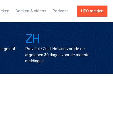
tieken
Boeken & videos
Podcast
UFO melden
ZH
t gelooft
Provincie Zuid-Holland zorgde de
afgelopen 30 dagen voor de meeste
meldingen