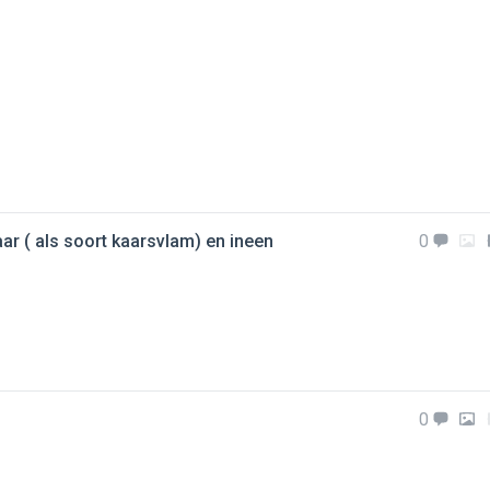
ar ( als soort kaarsvlam) en ineen
0
0