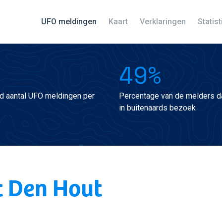
UFO meldingen
Kaart
Verklaringen
Statis
49%
d aantal UFO meldingen per
Percentage van de melders da
in buitenaards bezoek
t Den Hout