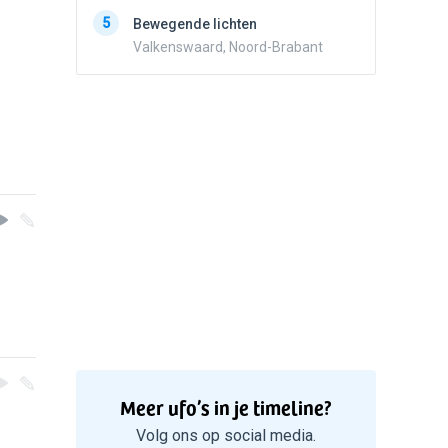
5
Zwart r
5
Bewegende lichten
met con
Valkenswaard, Noord-Brabant
Marknes
Meer ufo’s in je timeline?
Volg ons op social media.