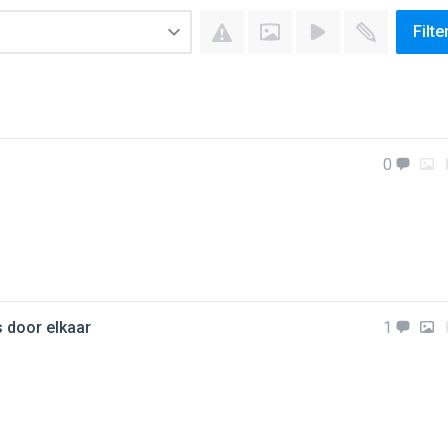
Filte
0
as door elkaar
1