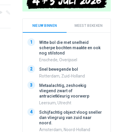
NIEUW BINNEN
MEEST BEKEKEN
1
1
Witte bol die met snelheid
Schijfa
scherpe bochten maakte en ook
dan vli
nog stilstond
noord.
Enschede, Overijssel
Amster
2
2
Snel bewegende bol
Meldin
vliegen
Rotterdam, Zuid-Holland
Ens, Fl
3
Metaalachtig, zeshoekig
3
vliegend zwart of
3 apach
antracietkleurig voorwerp
Ik en n
zwart o
Leersum, Utrecht
Assen, 
4
Schijfachtig object vloog sneller
4
dan vliegruig van zuid naar
Vliege
noord.
Made, 
Amsterdam, Noord-Holland