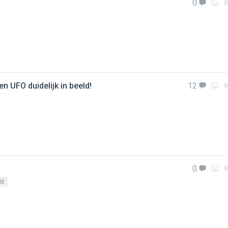
0
n UFO duidelijk in beeld!
12
0
IE