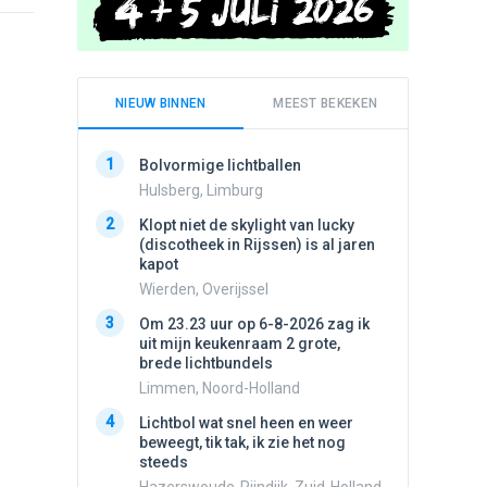
NIEUW BINNEN
MEEST BEKEKEN
1
1
Bolvormige lichtballen
Schijfa
dan vli
Hulsberg, Limburg
noord.
2
Klopt niet de skylight van lucky
Amster
(discotheek in Rijssen) is al jaren
2
kapot
Vliege
Wierden, Overijssel
Made, 
3
3
Om 23.23 uur op 6-8-2026 zag ik
Draaien
uit mijn keukenraam 2 grote,
na een 
brede lichtbundels
verdwe
Limmen, Noord-Holland
Valken
4
4
Lichtbol wat snel heen en weer
Drie he
beweegt, tik tak, ik zie het nog
Wierden
steeds
5
Stilstaa