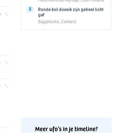
Hazerswoude-Rijndijk, Zuid-Holland
bewolk
5
Ronde bol doexik zijn geheel licht
Nijmege
gaf
Biggekerke, Zeeland
Meer ufo’s in je timeline?