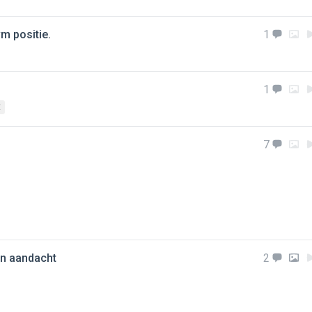
m positie.
1
1
E
7
ijn aandacht
2