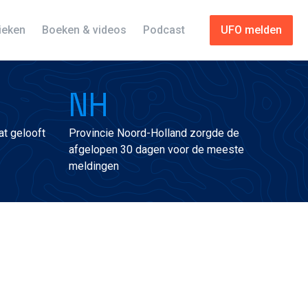
tieken
Boeken & videos
Podcast
UFO melden
NH
t gelooft
Provincie Noord-Holland zorgde de
afgelopen 30 dagen voor de meeste
meldingen