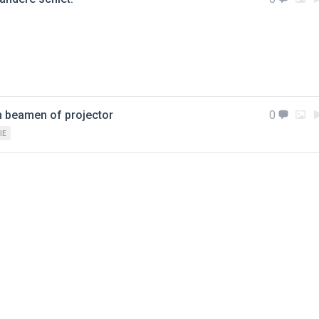
n beamen of projector
0
IE