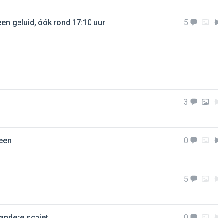
en geluid, óók rond 17:10 uur
5
3
ween
0
5
 andere schiet.
0