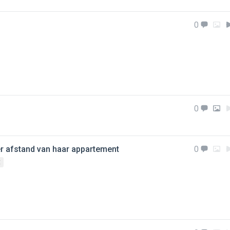
0
0
er afstand van haar appartement
0
E