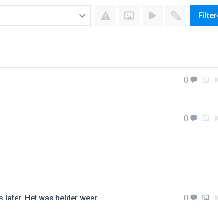
Filte
0
0
s later. Het was helder weer.
0