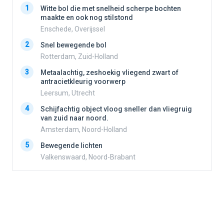
1
1
Witte bol die met snelheid scherpe bochten
maakte en ook nog stilstond
Enschede, Overijssel
2
2
Snel bewegende bol
Rotterdam, Zuid-Holland
3
3
Metaalachtig, zeshoekig vliegend zwart of
antracietkleurig voorwerp
Leersum, Utrecht
4
4
Schijfachtig object vloog sneller dan vliegruig
van zuid naar noord.
Amsterdam, Noord-Holland
5
5
Bewegende lichten
Valkenswaard, Noord-Brabant