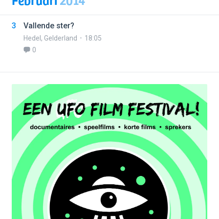
3
Vallende ster?
Hedel
,
Gelderland
18:05
0