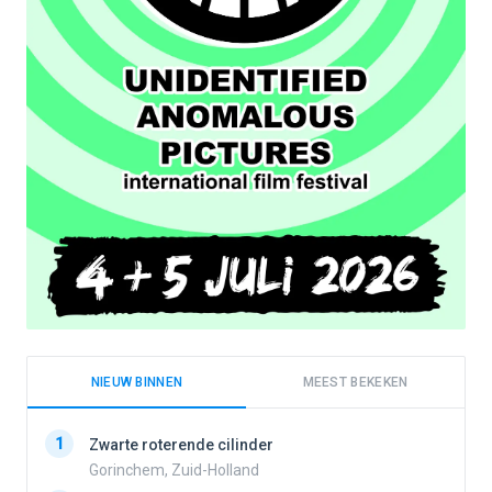
NIEUW BINNEN
MEEST BEKEKEN
1
1
Zwarte roterende cilinder
Gorinchem, Zuid-Holland