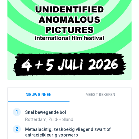
NIEUW BINNEN
MEEST BEKEKEN
1
1
Snel bewegende bol
Rotterdam, Zuid-Holland
2
2
Metaalachtig, zeshoekig vliegend zwart of
antracietkleurig voorwerp