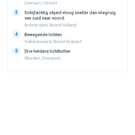
Leersum, Utrecht
3
3
Schijfachtig object vloog sneller dan vliegruig
van zuid naar noord.
Amsterdam, Noord-Holland
4
4
Bewegende lichten
Valkenswaard, Noord-Brabant
5
5
Drie heldere lichtbollen
Wierden, Overijssel