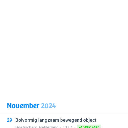
November
2024
29
Bolvormig langzaam bewegend object
Doetinchem
,
Gelderland
11:04
VERKLAARD