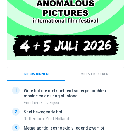
NIEUW BINNEN
MEEST BEKEKEN
1
1
Witte bol die met snelheid scherpe bochten
maakte en ook nog stilstond
Enschede, Overijssel
2
2
Snel bewegende bol
Rotterdam, Zuid-Holland
3
3
Metaalachtig, zeshoekig vliegend zwart of