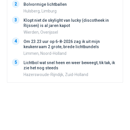
2
2
Bolvormige lichtballen
Hulsberg, Limburg
3
3
Klopt niet de skylight van lucky (discotheek in
Rijssen) is al jaren kapot
Wierden, Overijssel
4
4
Om 23.23 uur op 6-8-2026 zag ik uit mijn
keukenraam 2 grote, brede lichtbundels
Limmen, Noord-Holland
5
5
Lichtbol wat snel heen en weer beweegt, tik tak, ik
zie het nog steeds
Hazerswoude-Rijndijk, Zuid-Holland