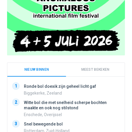
NIEUW BINNEN
MEEST BEKEKEN
1
1
Ronde bol doexik zijn geheel licht gaf
Biggekerke, Zeeland
2
Witte bol die met snelheid scherpe bochten
2
maakte en ook nog stilstond
Enschede, Overijssel
3
3
Snel bewegende bol
Rotterdam, Zuid-Holland