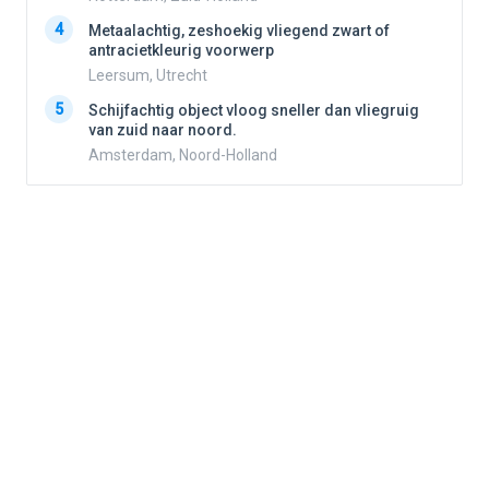
4
Metaalachtig, zeshoekig vliegend zwart of
4
antracietkleurig voorwerp
Leersum, Utrecht
5
5
Schijfachtig object vloog sneller dan vliegruig
van zuid naar noord.
Amsterdam, Noord-Holland