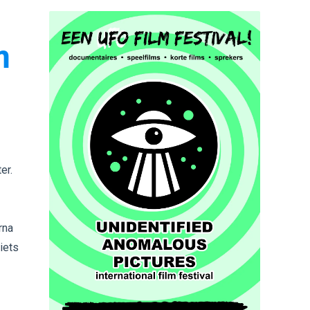
n
er.
rna
iets