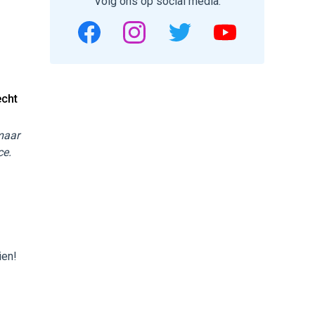
Volg ons op social media.
echt
 maar
ce.
ien!