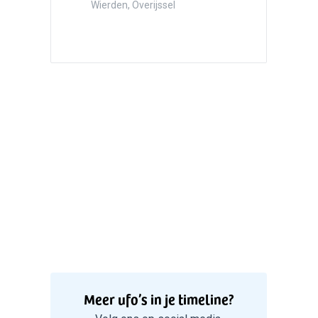
Valken
Wierden, Overijssel
5
Witte bo
Valken
Meer ufo’s in je timeline?