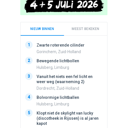
NIEUW BINNEN
MEEST BEKEKEN
1
1
Zwarte roterende cilinder
Schijfa
dan vli
Gorinchem, Zuid-Holland
noord.
2
Bewegende lichtbollen
Amster
Hulsberg, Limburg
2
Drie he
3
Vanuit het niets een fel licht en
Wierden
weer weg (waarneming 2)
3
Lichtbo
Dordrecht, Zuid-Holland
beweegt,
4
steeds
Bolvormige lichtballen
Hazersw
Hulsberg, Limburg
4
5
Draaien
Klopt niet de skylight van lucky
na een 
(discotheek in Rijssen) is al jaren
verdwe
kapot