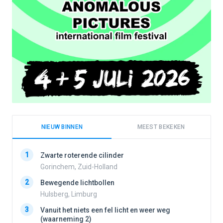
NIEUW BINNEN
MEEST BEKEKEN
1
1
Zwarte roterende cilinder
Gorinchem, Zuid-Holland
2
Bewegende lichtbollen
2
Hulsberg, Limburg
3
Vanuit het niets een fel licht en weer weg
3
(waarneming 2)