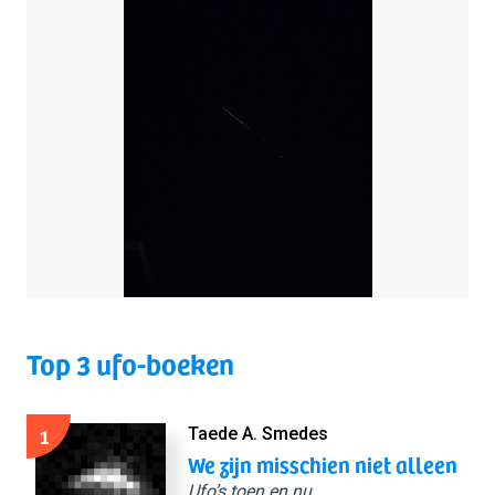
Top 3 ufo-boeken
1
Taede A. Smedes
We zijn misschien niet alleen
Ufo’s toen en nu.