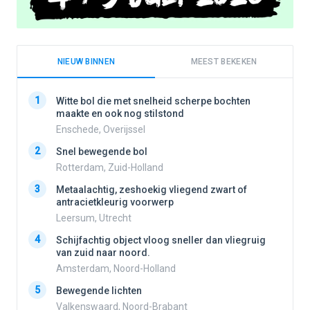
NIEUW BINNEN
MEEST BEKEKEN
1
1
Witte bol die met snelheid scherpe bochten
maakte en ook nog stilstond
Enschede, Overijssel
2
2
Snel bewegende bol
Rotterdam, Zuid-Holland
3
3
Metaalachtig, zeshoekig vliegend zwart of
antracietkleurig voorwerp
Leersum, Utrecht
4
4
Schijfachtig object vloog sneller dan vliegruig
van zuid naar noord.
Amsterdam, Noord-Holland
5
5
Bewegende lichten
Valkenswaard, Noord-Brabant