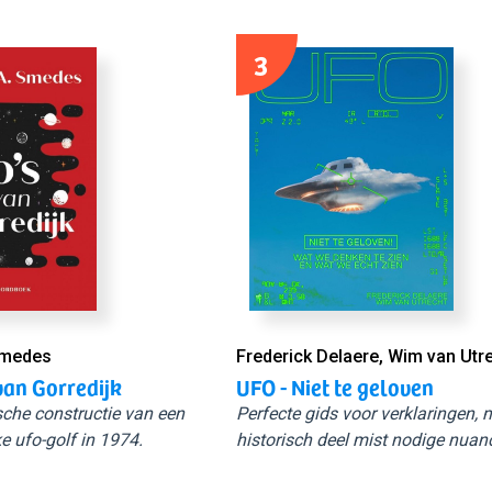
3
Smedes
Frederick Delaere, Wim van Utr
van Gorredijk
UFO - Niet te geloven
sche constructie van een
Perfecte gids voor verklaringen,
e ufo-golf in 1974.
historisch deel mist nodige nuan