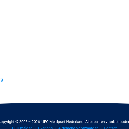
rg
opyright © 2005 – 2026, UFO Meldpunt Nederland. Alle rechten voorbehoude
UFO melden
Over ons
Algemene Voorwaarden
Contact