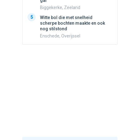
gaf
5
Drie he
Biggekerke, Zeeland
Wierden
5
Witte bol die met snelheid
scherpe bochten maakte en ook
nog stilstond
Enschede, Overijssel