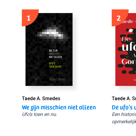
1
2
Taede A. Smedes
Taede A. 
We zijn misschien niet alleen
De ufo’s 
Ufo’s toen en nu.
Een histori
opmerkelijk