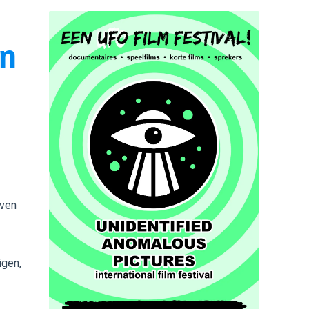
an
even
igen,