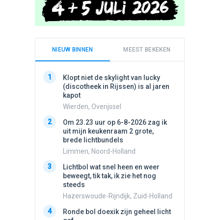
NIEUW BINNEN
MEEST BEKEKEN
1
1
Klopt niet de skylight van lucky
Schijfa
(discotheek in Rijssen) is al jaren
dan vli
kapot
noord.
Wierden, Overijssel
Amster
2
2
Om 23.23 uur op 6-8-2026 zag ik
Vliege
uit mijn keukenraam 2 grote,
Made, 
brede lichtbundels
3
Draaien
Limmen, Noord-Holland
na een 
3
Lichtbol wat snel heen en weer
verdwe
beweegt, tik tak, ik zie het nog
Valken
steeds
4
Stilstaa
Hazerswoude-Rijndijk, Zuid-Holland
bewolk
4
Ronde bol doexik zijn geheel licht
Nijmege