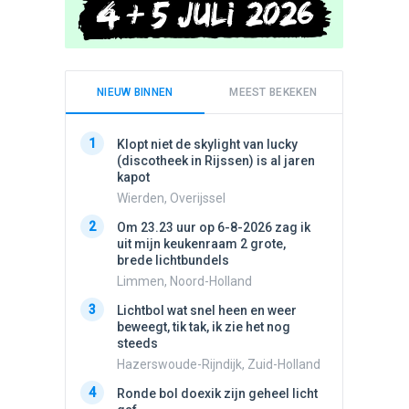
NIEUW BINNEN
MEEST BEKEKEN
1
1
Klopt niet de skylight van lucky
Schijfa
(discotheek in Rijssen) is al jaren
dan vli
kapot
noord.
Wierden, Overijssel
Amster
2
2
Om 23.23 uur op 6-8-2026 zag ik
Vliege
uit mijn keukenraam 2 grote,
Made, 
brede lichtbundels
3
Draaien
Limmen, Noord-Holland
na een 
3
Lichtbol wat snel heen en weer
verdwe
beweegt, tik tak, ik zie het nog
Valken
steeds
4
Stilstaa
Hazerswoude-Rijndijk, Zuid-Holland
bewolk
4
Ronde bol doexik zijn geheel licht
Nijmege