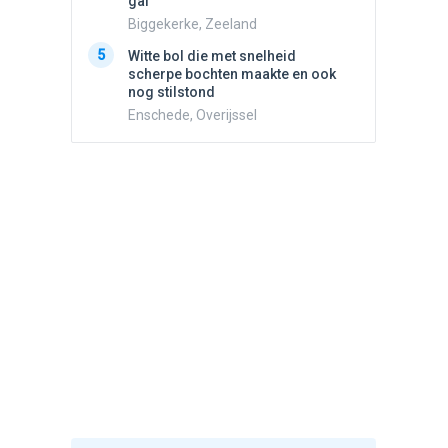
gaf
5
Drie he
Biggekerke, Zeeland
Wierden
5
Witte bol die met snelheid
scherpe bochten maakte en ook
nog stilstond
Enschede, Overijssel