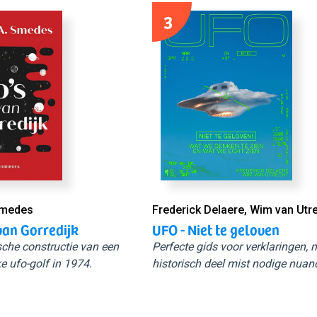
3
Smedes
Frederick Delaere, Wim van Utr
van Gorredijk
UFO - Niet te geloven
sche constructie van een
Perfecte gids voor verklaringen,
e ufo-golf in 1974.
historisch deel mist nodige nuan