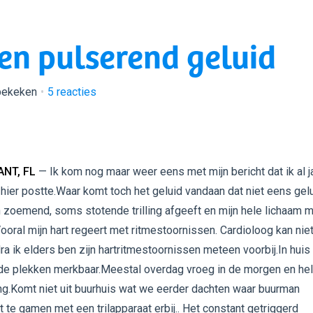
en pulserend geluid
bekeken
5
reacties
NT, FL
— Ik kom nog maar weer eens met mijn bericht dat ik al j
 hier postte.Waar komt toch het geluid vandaan dat niet eens gel
 zoemend, soms stotende trilling afgeeft en mijn hele lichaam 
n.Vooral mijn hart regeert met ritmestoornissen. Cardioloog kan nie
ra ik elders ben zijn hartritmestoornissen meteen voorbij.In huis
nde plekken merkbaar.Meestal overdag vroeg in de morgen en he
g.Komt niet uit buurhuis wat we eerder dachten waar buurman
it te gamen met een trilapparaat erbij.. Het constant getriggerd