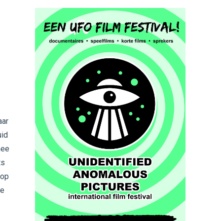
aar
uid
mee
ts
 op
le