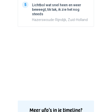
5
Witte bo
5
Lichtbol wat snel heen en weer
Valken
beweegt, tik tak, ik zie het nog
steeds
Hazerswoude-Rijndijk, Zuid-Holland
Meer ufo’s in je timeline?