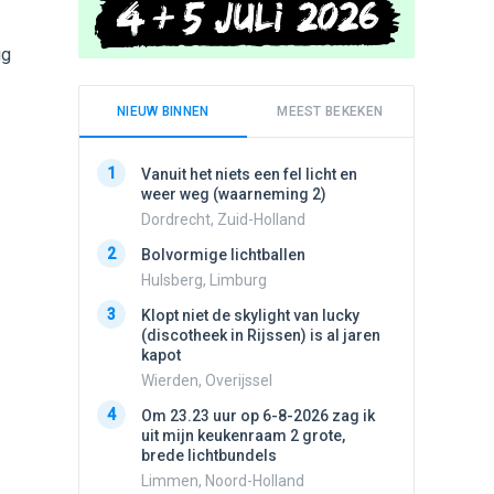
ig
NIEUW BINNEN
MEEST BEKEKEN
1
1
Vanuit het niets een fel licht en
Schijfa
weer weg (waarneming 2)
dan vli
noord.
Dordrecht, Zuid-Holland
Amster
2
Bolvormige lichtballen
2
Vliege
Hulsberg, Limburg
Made, 
3
Klopt niet de skylight van lucky
3
(discotheek in Rijssen) is al jaren
Drie he
kapot
Wierden
Wierden, Overijssel
4
Draaien
4
Om 23.23 uur op 6-8-2026 zag ik
na een 
uit mijn keukenraam 2 grote,
verdwe
brede lichtbundels
Valken
Limmen, Noord-Holland