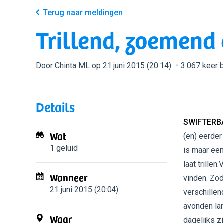
Terug naar meldingen
Trillend, zoemend 
Door Chinta ML op 21 juni 2015 (20:14)
3.067 keer 
Details
SWIFTERBA
Wat
(en) eerder
1 geluid
is maar een
laat trille
Wanneer
vinden. Zod
21 juni 2015 (20:04)
verschille
avonden lan
Waar
dagelijks z