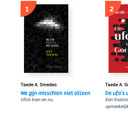
1
2
Taede A. Smedes
Taede A. 
We zijn misschien niet alleen
De ufo’s 
Ufo’s toen en nu.
Een histori
opmerkelijk