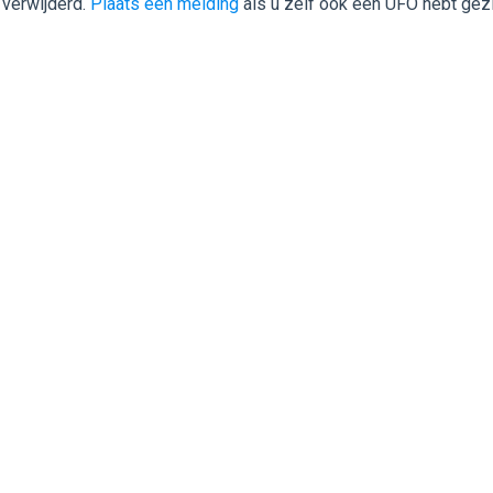
 verwijderd.
Plaats een melding
als u zelf ook een UFO hebt gez