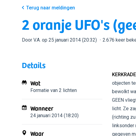
Terug naar meldingen
2 oranje UFO's (ge
Door V.A. op 25 januari 2014 (20:32)
2.676 keer bek
Details
KERKRADE
Wat
objecten te
Formatie van 2 lichten
bewolkt wa
GEEN vliegt
Wanneer
licht. Ze z
24 januari 2014 (18:20)
(richting z
linksonder 
Waar
gegeven mo