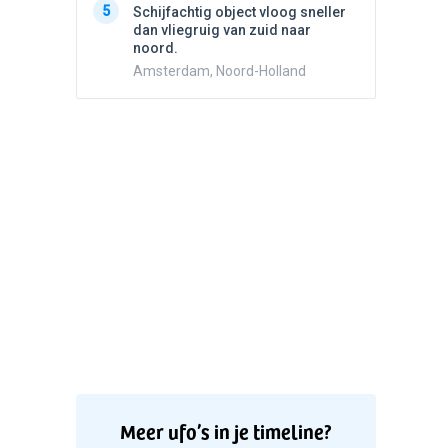
5
5
Schijfachtig object vloog sneller
Drie he
dan vliegruig van zuid naar
Wierden
noord.
Amsterdam, Noord-Holland
Meer ufo’s in je timeline?