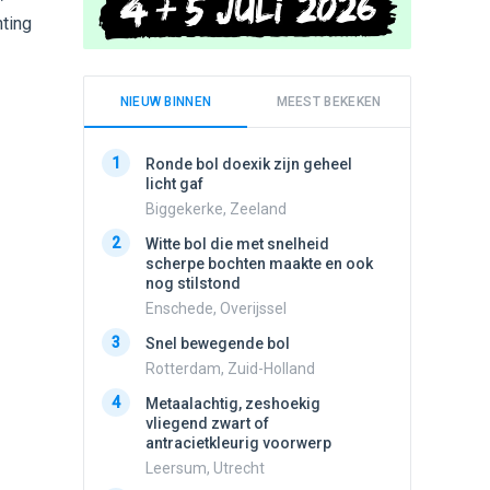
hting
NIEUW BINNEN
MEEST BEKEKEN
1
1
Ronde bol doexik zijn geheel
Schijfa
licht gaf
dan vli
noord.
Biggekerke, Zeeland
Amster
2
Witte bol die met snelheid
2
scherpe bochten maakte en ook
Vliege
nog stilstond
Made, 
Enschede, Overijssel
3
Draaien
3
Snel bewegende bol
na een 
verdwe
Rotterdam, Zuid-Holland
Valken
4
Metaalachtig, zeshoekig
4
vliegend zwart of
Stilstaa
antracietkleurig voorwerp
bewolk
Leersum, Utrecht
Nijmege