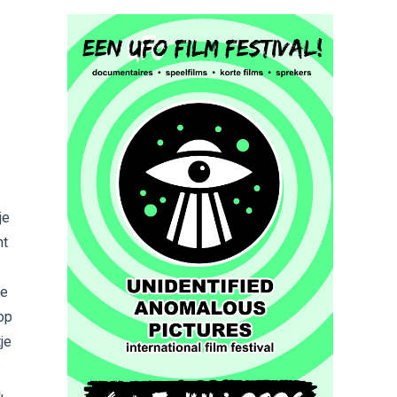
je
ht
d
je
 op
je
,