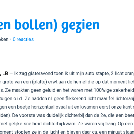
en bollen) gezien
eken
0
reacties
, LB
— Ik zag gisteravond toen ik uit mijn auto stapte, 2 licht oran
r grote van een (platte) erwt aan de hemel die op dat moment lic
s. Ze maakten geen geluid en het waren met 100%ige zekerhei
uigen o.i.d.. Ze hadden nl. geen flikkerend licht maar fel lichtoran
agen een beetje horizontaal ovaal uit en kwamen eerst onze kant
uiden). De voorste was duidelijk dichterbij dan de 2e, die een beet
met gelijke snelheid dichterbij kwam. Ze waren vrij traag. Op een
ment stopten ze in de lucht en bleven daar ca. een minuut staan