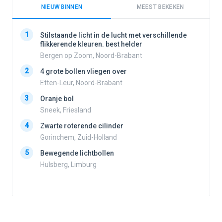
NIEUW BINNEN
MEEST BEKEKEN
1
1
Stilstaande licht in de lucht met verschillende
flikkerende kleuren. best helder
Bergen op Zoom, Noord-Brabant
2
2
4 grote bollen vliegen over
Etten-Leur, Noord-Brabant
3
Oranje bol
3
Sneek, Friesland
4
Zwarte roterende cilinder
4
Gorinchem, Zuid-Holland
5
Bewegende lichtbollen
Hulsberg, Limburg
5