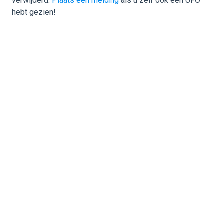
verwijderd.
Plaats een melding
als u zelf ook een UFO
hebt gezien!