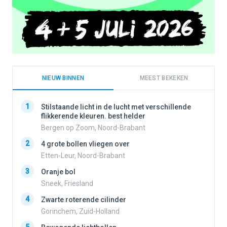
NIEUW BINNEN
MEEST BEKEKEN
1
1
Stilstaande licht in de lucht met verschillende
flikkerende kleuren. best helder
Bergen op Zoom, Noord-Brabant
2
2
4 grote bollen vliegen over
Etten-Leur, Noord-Brabant
3
Oranje bol
3
Sneek, Friesland
4
Zwarte roterende cilinder
4
Gorinchem, Zuid-Holland