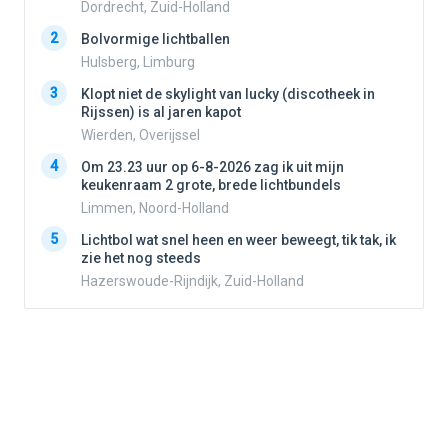
Dordrecht, Zuid-Holland
2
2
Bolvormige lichtballen
Hulsberg, Limburg
3
3
Klopt niet de skylight van lucky (discotheek in
Rijssen) is al jaren kapot
Wierden, Overijssel
4
4
Om 23.23 uur op 6-8-2026 zag ik uit mijn
keukenraam 2 grote, brede lichtbundels
Limmen, Noord-Holland
5
5
Lichtbol wat snel heen en weer beweegt, tik tak, ik
zie het nog steeds
Hazerswoude-Rijndijk, Zuid-Holland