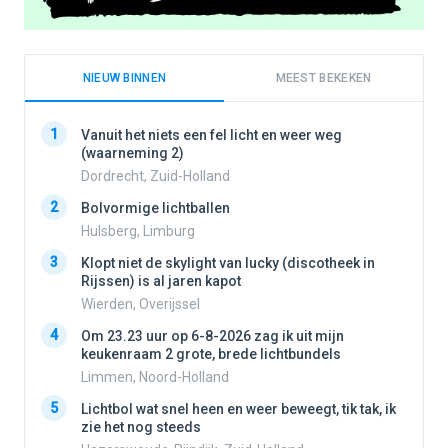
NIEUW BINNEN
MEEST BEKEKEN
1
1
Vanuit het niets een fel licht en weer weg
(waarneming 2)
Dordrecht, Zuid-Holland
2
2
Bolvormige lichtballen
Hulsberg, Limburg
3
3
Klopt niet de skylight van lucky (discotheek in
Rijssen) is al jaren kapot
Wierden, Overijssel
4
4
Om 23.23 uur op 6-8-2026 zag ik uit mijn
keukenraam 2 grote, brede lichtbundels
Limmen, Noord-Holland
5
5
Lichtbol wat snel heen en weer beweegt, tik tak, ik
zie het nog steeds