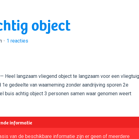
htig object
n
1
reacties
— Heel langzaam vliegend object te langzaam voor een vliegtui
d 1e gedeelte van waarneming zonder aandrijving sporen 2e
el buis achtig object 3 personen samen waar genomen weert
nde informatie
sis van de beschikbare informatie zijn er geen of meerdere