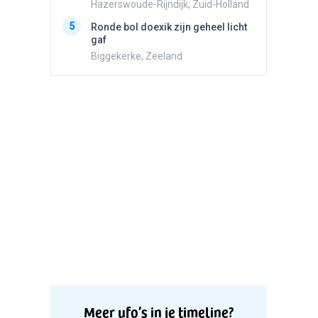
5
Stilstaa
Hazerswoude-Rijndijk, Zuid-Holland
bewolk
5
Ronde bol doexik zijn geheel licht
Nijmege
gaf
Biggekerke, Zeeland
Meer ufo’s in je timeline?