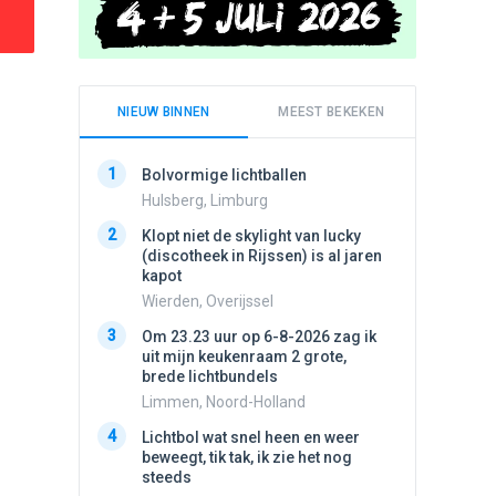
NIEUW BINNEN
MEEST BEKEKEN
1
1
Bolvormige lichtballen
Schijfa
dan vli
Hulsberg, Limburg
noord.
2
Klopt niet de skylight van lucky
Amster
(discotheek in Rijssen) is al jaren
2
kapot
Vliege
Wierden, Overijssel
Made, 
3
3
Om 23.23 uur op 6-8-2026 zag ik
Draaien
uit mijn keukenraam 2 grote,
na een 
brede lichtbundels
verdwe
Limmen, Noord-Holland
Valken
4
4
Lichtbol wat snel heen en weer
Drie he
beweegt, tik tak, ik zie het nog
Wierden
steeds