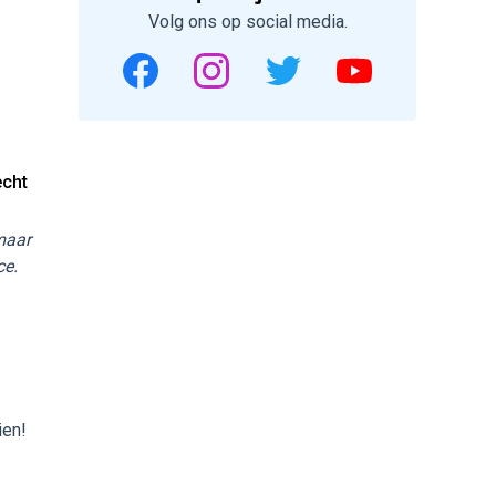
Volg ons op social media.
echt
 maar
ce.
ien!