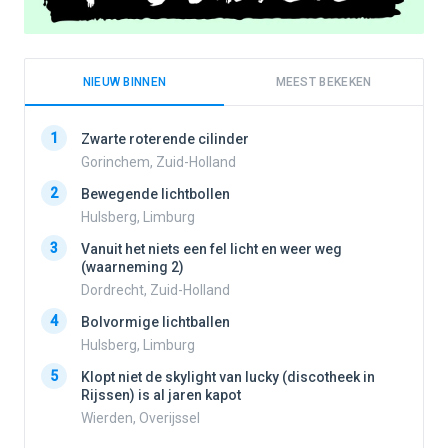
NIEUW BINNEN
MEEST BEKEKEN
1
1
Zwarte roterende cilinder
Gorinchem, Zuid-Holland
2
Bewegende lichtbollen
2
Hulsberg, Limburg
3
Vanuit het niets een fel licht en weer weg
3
(waarneming 2)
Dordrecht, Zuid-Holland
4
Bolvormige lichtballen
4
Hulsberg, Limburg
5
Klopt niet de skylight van lucky (discotheek in
Rijssen) is al jaren kapot
5
Wierden, Overijssel