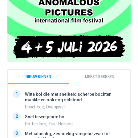
NIEUW BINNEN
MEEST BEKEKEN
1
1
Witte bol die met snelheid scherpe bochten
maakte en ook nog stilstond
Enschede, Overijssel
2
2
Snel bewegende bol
Rotterdam, Zuid-Holland
3
3
Metaalachtig, zeshoekig vliegend zwart of