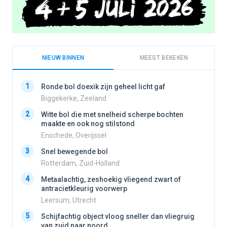
NIEUW BINNEN
MEEST BEKEKEN
1
1
Ronde bol doexik zijn geheel licht gaf
Biggekerke, Zeeland
2
Witte bol die met snelheid scherpe bochten
2
maakte en ook nog stilstond
Enschede, Overijssel
3
3
Snel bewegende bol
Rotterdam, Zuid-Holland
4
Metaalachtig, zeshoekig vliegend zwart of
4
antracietkleurig voorwerp
Leersum, Utrecht
5
5
Schijfachtig object vloog sneller dan vliegruig
van zuid naar noord.